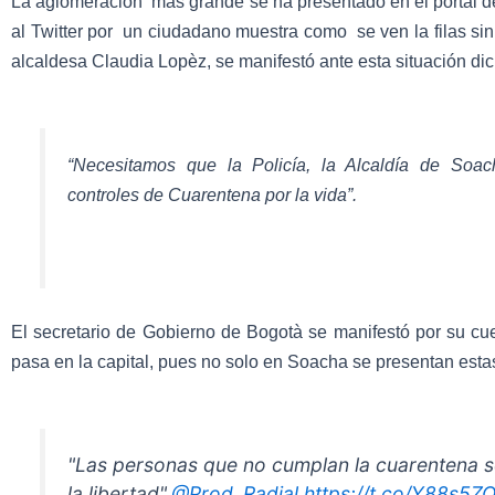
La aglomeración mas grande se ha presentado en el portal d
al Twitter por un ciudadano muestra como se ven la filas sin 
alcaldesa Claudia Lopèz, se manifestó ante esta situación dic
“Necesitamos que la Policía, la Alcaldía de Soa
controles de Cuarentena por la vida”.
El secretario de Gobierno de Bogotà se manifestó por su cue
pasa en la capital, pues no solo en Soacha se presentan est
"Las personas que no cumplan la cuarentena s
la libertad".
@Prod_Radial
https://t.co/Y88s5Z