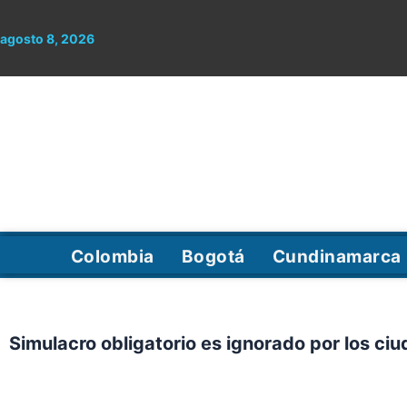
Ir
al
agosto 8, 2026
contenido
Colombia
Bogotá
Cundinamarca
Simulacro obligatorio es ignorado por los ci