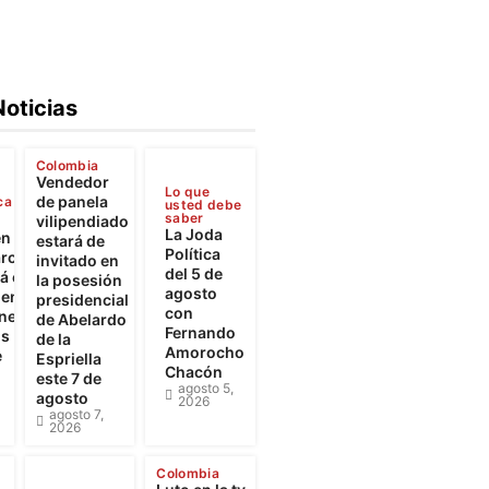
Noticias
Colombia
Vendedor
Lo que
de panela
ca
usted debe
saber
vilipendiado
La Joda
en
estará de
Política
rca
invitado en
del 5 de
 el
la posesión
agosto
iento
presidencial
con
ones
de Abelardo
Fernando
os
de la
Amorocho
e
Espriella
Chacón
este 7 de
agosto 5,
agosto
2026
agosto 7,
2026
Colombia