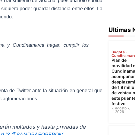
e Transmilenio de Soacha, pues una foto subida
siquiera poder guardar distancia entre ellos. La
iendo:
Ultimas 
cha y Cundinamarca hagan cumplir los
Bogotá
Cundinamar
Plan de
movilidad 
Cundinama
acompañará
desplazam
de 1,8 mill
nta de Twitter ante la situación en general que
de vehícul
este puent
as aglomeraciones.
festivo
agosto 7,
2026
erán multados y hasta privadas de
QrU3
@SANDRAFOREROM