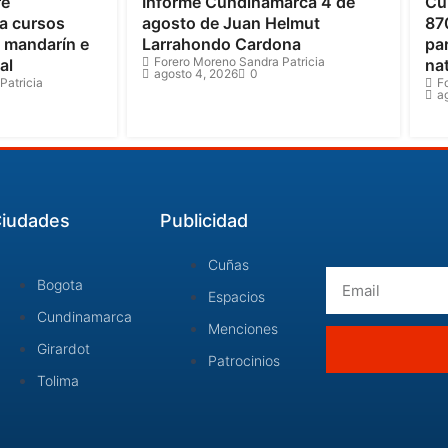
re
Informe Cundinamarca 4 de
Cu
a cursos
agosto de Juan Helmut
87
o mandarín e
Larrahondo Cardona
par
Forero Moreno Sandra Patricia
al
na
agosto 4, 2026
0
Patricia
F
a
iudades
Publicidad
Cuñas
Email
Bogota
Espacios
Cundinamarca
Menciones
Girardot
Patrocinios
Tolima