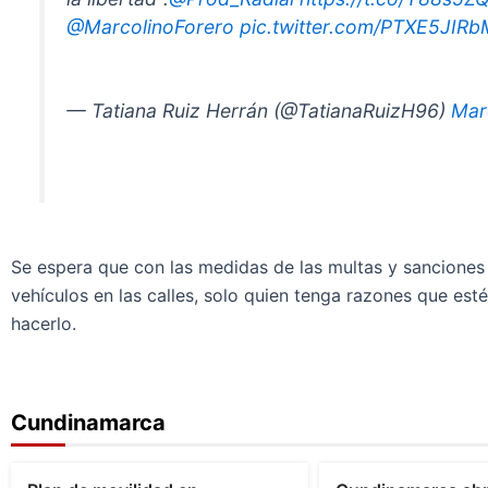
@MarcolinoForero
pic.twitter.com/PTXE5JIR
— Tatiana Ruiz Herrán (@TatianaRuizH96)
Mar
Se espera que con las medidas de las multas y sanciones
vehículos en las calles, solo quien tenga razones que es
hacerlo.
Cundinamarca
Bogotá
Cundinamarca
Cundinamarca