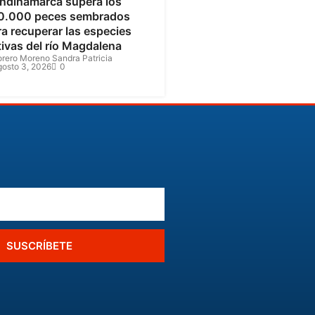
ndinamarca supera los
0.000 peces sembrados
a recuperar las especies
tivas del río Magdalena
orero Moreno Sandra Patricia
gosto 3, 2026
0
SUSCRÍBETE