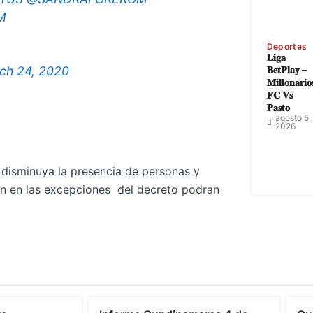
bM
Deportes
𝐋𝐢𝐠𝐚
ch 24, 2020
𝐁𝐞𝐭𝐏𝐥𝐚𝐲 –
𝐌𝐢𝐥𝐥𝐨𝐧𝐚𝐫𝐢𝐨
𝐅𝐂 𝐕𝐬
𝐏𝐚𝐬𝐭𝐨
agosto 5,
2026
 disminuya la presencia de personas y
tén en las excepciones del decreto podran
Cundinamarca
C