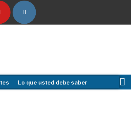
tes
Lo que usted debe saber
F
T
Y
a
w
o