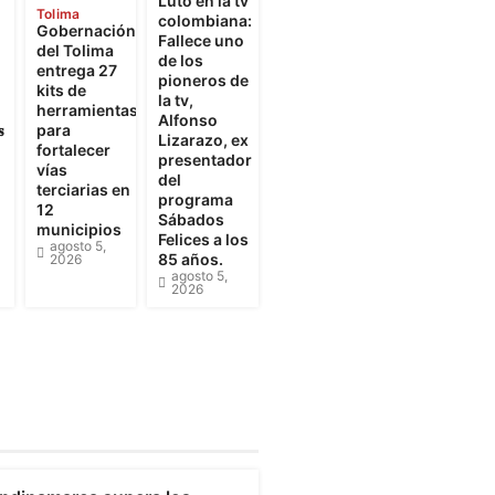
Luto en la tv
Tolima
colombiana:
Gobernación
Fallece uno
del Tolima
de los
entrega 27
pioneros de
kits de
la tv,
herramientas
Alfonso

para
Lizarazo, ex
fortalecer
presentador
vías
del
terciarias en
programa
12
Sábados
municipios
Felices a los
agosto 5,
85 años.
2026
agosto 5,
2026
undinamarca