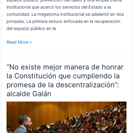
espacio público, prevención del delito y una amplia oferta
institucional que acercó los servicios del Estado a la
comunidad. La megatoma institucional se adelantó en dos
jornadas. La primera estuvo enfocada en la recuperación
del espacio público en la
Read More »
“No existe mejor manera de honrar
“No
existe
la Constitución que cumpliendo la
mejor
promesa de la descentralización”:
manera
alcalde Galán
de
honrar
la
Constitución
que
cumpliendo