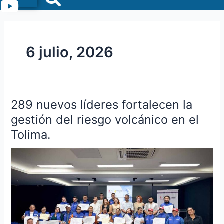
Menu
6 julio, 2026
289 nuevos líderes fortalecen la
289
nuevos
gestión del riesgo volcánico en el
líderes
Tolima.
fortalecen
la
gestión
del
riesgo
volcánico
en
el