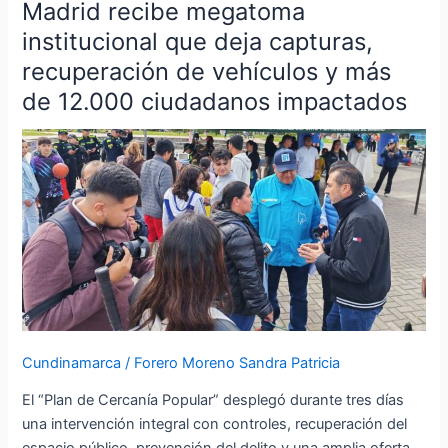
Madrid recibe megatoma
Madrid
recibe
institucional que deja capturas,
megatoma
recuperación de vehículos y más
institucional
de 12.000 ciudadanos impactados
que
deja
capturas,
recuperación
de
vehículos
y
más
de
12.000
ciudadanos
Cundinamarca
/
Forero Moreno Sandra Patricia
impactados
El “Plan de Cercanía Popular” desplegó durante tres días
una intervención integral con controles, recuperación del