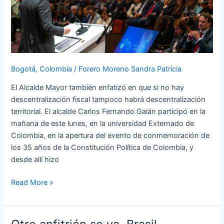
la
promesa
de
la
descentralización”:
alcalde
Bogotá
,
Colombia
/
Forero Moreno Sandra Patricia
Galán
El Alcalde Mayor también enfatizó en que si no hay
descentralización fiscal tampoco habrá descentralización
territorial. El alcalde Carlos Fernando Galán participó en la
mañana de este lunes, en la universidad Externado de
Colombia, en la apertura del evento de conmemoración de
los 35 años de la Constitución Política de Colombia, y
desde allí hizo
Read More »
Otro