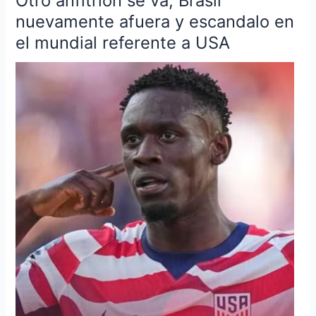
Otro anfitrión se va, Brasil
anfitrión
nuevamente afuera y escandalo en
se
el mundial referente a USA
va,
Brasil
nuevamente
afuera
y
escandalo
en
el
mundial
referente
a
USA