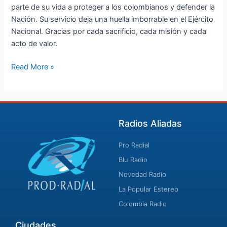
parte de su vida a proteger a los colombianos y defender la
Nación. Su servicio deja una huella imborrable en el Ejército
Nacional. Gracias por cada sacrificio, cada misión y cada
acto de valor.
Read More »
Radios Aliadas
Pro Radial
Blu Radio
Novedad Radio
La Popular Estereo
Colombia Radio
Ciudades