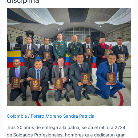
disciplina
𝐛𝐮𝐞𝐧𝐚
𝐦𝐚𝐫
para
estos
hombres
que
sirvieron
con
honor
y
disciplina
Colombia
/
Forero Moreno Sandra Patricia
Tras 20 años de entrega a la patria, se da el retiro a 2734
de Soldados Profesionales, hombres que dedicaron gran