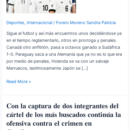
uno
de
los
Deportes
,
Internacional
/
Forero Moreno Sandra Patricia
anfitriones
Sigue el futbol y así más encuentros unos decidiéndose ya
a
en el tiempo reglamentario, otros en prorroga y penales.
octavos
Canadá otro anfitrión, pasa a octavos ganado a Sudáfrica
de
1-0. Paraguay saca a una Alemania que ya no es lo que era
final.
por medio de penales, Holanda se va con un salvaje
Sigue
Marruecos, lastimosamente Japón se […]
el
mundial
Read More »
de
futbol
2026,
ya
𝐂𝐨𝐧 𝐥𝐚 𝐜𝐚𝐩𝐭𝐮𝐫𝐚 𝐝𝐞 𝐝𝐨𝐬 𝐢𝐧𝐭𝐞𝐠𝐫𝐚𝐧𝐭𝐞𝐬 𝐝𝐞𝐥
𝐂𝐨𝐧
en
𝐥𝐚
𝐜𝐚́𝐫𝐭𝐞𝐥 𝐝𝐞 𝐥𝐨𝐬 𝐦𝐚́𝐬 𝐛𝐮𝐬𝐜𝐚𝐝𝐨𝐬 𝐜𝐨𝐧𝐭𝐢𝐧𝐮́𝐚 𝐥𝐚
dieciseisavos
𝐜𝐚𝐩𝐭𝐮𝐫𝐚
𝐨𝐟𝐞𝐧𝐬𝐢𝐯𝐚 𝐜𝐨𝐧𝐭𝐫𝐚 𝐞𝐥 𝐜𝐫𝐢𝐦𝐞𝐧 𝐞𝐧
de
𝐝𝐞