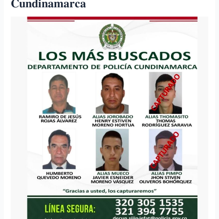
𝐂𝐮𝐧𝐝𝐢𝐧𝐚𝐦𝐚𝐫𝐜𝐚
final
𝐝𝐨𝐬
𝐢𝐧𝐭𝐞𝐠𝐫𝐚𝐧𝐭𝐞𝐬
𝐝𝐞𝐥
𝐜𝐚́𝐫𝐭𝐞𝐥
𝐝𝐞
𝐥𝐨𝐬
𝐦𝐚́𝐬
𝐛𝐮𝐬𝐜𝐚𝐝𝐨𝐬
𝐜𝐨𝐧𝐭𝐢𝐧𝐮́𝐚
𝐥𝐚
𝐨𝐟𝐞𝐧𝐬𝐢𝐯𝐚
𝐜𝐨𝐧𝐭𝐫𝐚
𝐞𝐥
𝐜𝐫𝐢𝐦𝐞𝐧
𝐞𝐧
𝐂𝐮𝐧𝐝𝐢𝐧𝐚𝐦𝐚𝐫𝐜𝐚