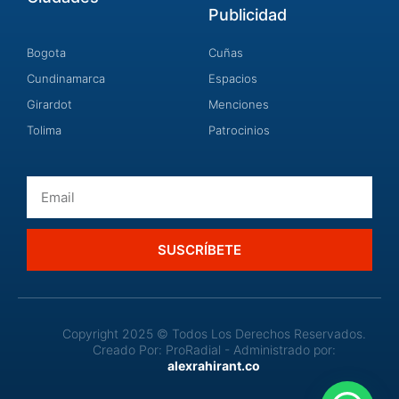
Publicidad
Bogota
Cuñas
Cundinamarca
Espacios
Girardot
Menciones
Tolima
Patrocinios
Email
SUSCRÍBETE
Copyright 2025 © Todos Los Derechos Reservados.
Creado Por: ProRadial - Administrado por:
alexrahirant.co