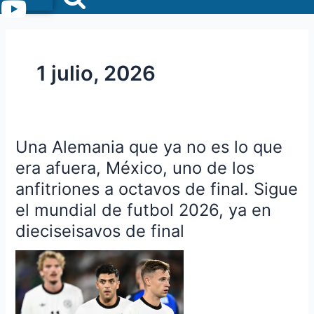
Menu
1 julio, 2026
Una Alemania que ya no es lo que
Una
Alemania
era afuera, México, uno de los
que
anfitriones a octavos de final. Sigue
ya
el mundial de futbol 2026, ya en
no
dieciseisavos de final
es
lo
que
era
afuera,
México,