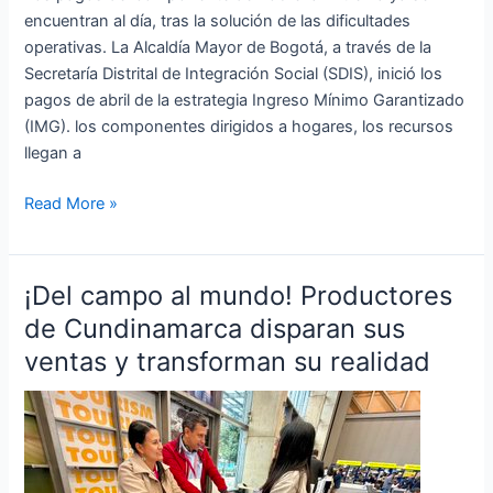
encuentran al día, tras la solución de las dificultades
operativas. La Alcaldía Mayor de Bogotá, a través de la
Secretaría Distrital de Integración Social (SDIS), inició los
pagos de abril de la estrategia Ingreso Mínimo Garantizado
(IMG). los componentes dirigidos a hogares, los recursos
llegan a
Read More »
¡Del campo al mundo! Productores
¡Del
campo
de Cundinamarca disparan sus
al
ventas y transforman su realidad
mundo!
Productores
de
Cundinamarca
disparan