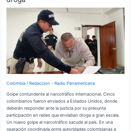
extradita
a
cinco
colombianos
señalados
de
mover
toneladas
de
droga
Colombia
/
Redaccion - Radio Panamericana
Golpe contundente al narcotráfico internacional. Cinco
colombianos fueron enviados a Estados Unidos, donde
deberán responder ante la justicia por su presunta
participación en redes que enviaban droga a gran escala.
Un nuevo golpe al narcotráfico sacude al país. En una
operación coordinada entre autoridades colombianas e