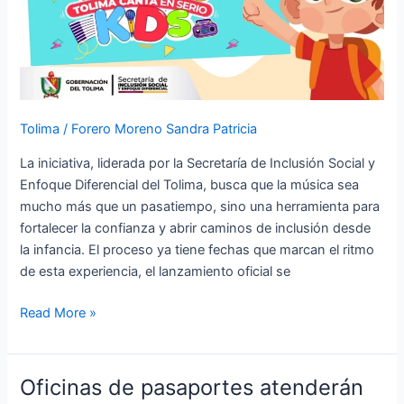
la
música
en
escenario
de
sueños
Tolima
/
Forero Moreno Sandra Patricia
y
oportunidades
La iniciativa, liderada por la Secretaría de Inclusión Social y
para
Enfoque Diferencial del Tolima, busca que la música sea
la
mucho más que un pasatiempo, sino una herramienta para
niñez
fortalecer la confianza y abrir caminos de inclusión desde
del
la infancia. El proceso ya tiene fechas que marcan el ritmo
departamento.
de esta experiencia, el lanzamiento oficial se
Read More »
Oficinas de pasaportes atenderán
Oficinas