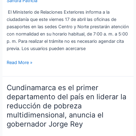
Sandra Patricia
este
mes
El Ministerio de Relaciones Exteriores informa a la
ciudadanía que este viernes 17 de abril las oficinas de
pasaportes en las sedes Centro y Norte prestarán atención
con normalidad en su horario habitual, de 7:00 a. m. a 5:00
p. m. Para realizar el trámite no es necesario agendar cita
previa. Los usuarios pueden acercarse
Read More »
Cundinamarca es el primer
Cundinamarca
es
departamento del país en liderar la
el
reducción de pobreza
primer
multidimensional, anuncia el
departamento
gobernador Jorge Rey
del
país