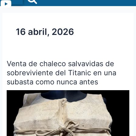
Menu
16 abril, 2026
Venta de chaleco salvavidas de
Venta
de
sobreviviente del Titanic en una
chaleco
subasta como nunca antes
salvavidas
de
sobreviviente
del
Titanic
en
una
subasta