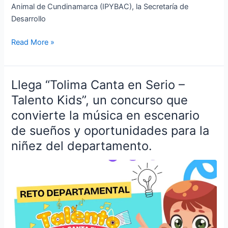
Animal de Cundinamarca (IPYBAC), la Secretaría de
Desarrollo
Read More »
Llega “Tolima Canta en Serio –
Llega
“Tolima
Talento Kids”, un concurso que
Canta
convierte la música en escenario
en
de sueños y oportunidades para la
Serio
niñez del departamento.
–
Talento
Kids”,
un
concurso
que
convierte