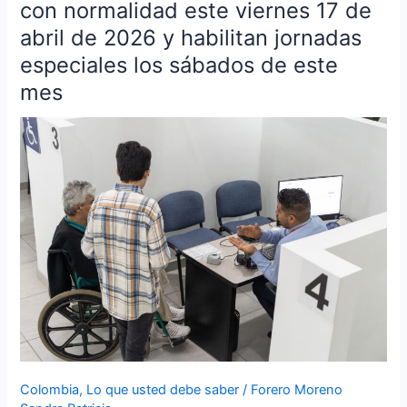
de
con normalidad este viernes 17 de
pasaportes
abril de 2026 y habilitan jornadas
atenderán
especiales los sábados de este
con
mes
normalidad
este
viernes
17
de
abril
de
2026
y
habilitan
jornadas
especiales
los
sábados
Colombia
,
Lo que usted debe saber
/
Forero Moreno
de