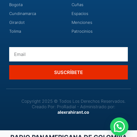
Bogota
Cuñas
Cundinamarca
Espacios
Girardot
Menciones
Tolima
Patrocinios
Email
SUSCRÍBETE
Copyright 2025 © Todos Los Derechos Reservados.
Creado Por: ProRadial - Administrado por:
alexrahirant.co