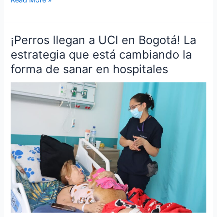
¡Perros llegan a UCI en Bogotá! La
¡Perros
llegan
estrategia que está cambiando la
a
forma de sanar en hospitales
UCI
en
Bogotá!
La
estrategia
que
está
cambiando
la
forma
de
sanar
en