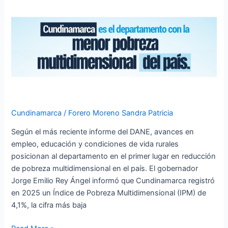
en
liderar
la
reducción
de
pobreza
multidimensional,
anuncia
el
gobernador
Cundinamarca
/
Forero Moreno Sandra Patricia
Jorge
Según el más reciente informe del DANE, avances en
Rey
empleo, educación y condiciones de vida rurales
posicionan al departamento en el primer lugar en reducción
de pobreza multidimensional en el país. El gobernador
Jorge Emilio Rey Ángel informó que Cundinamarca registró
en 2025 un Índice de Pobreza Multidimensional (IPM) de
4,1%, la cifra más baja