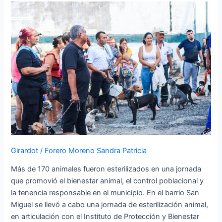
fortalece
el
bienestar
animal
en
Girardot
Girardot
/
Forero Moreno Sandra Patricia
​Más de 170 animales fueron esterilizados en una jornada
que promovió el bienestar animal, el control poblacional y
la tenencia responsable en el municipio. En el barrio San
Miguel se llevó a cabo una jornada de esterilización animal,
en articulación con el Instituto de Protección y Bienestar