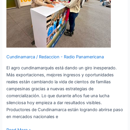
sus
ventas
y
transforman
su
realidad
Cundinamarca
/
Redaccion - Radio Panamericana
El agro cundinamarqués está dando un giro inesperado.
Más exportaciones, mejores ingresos y oportunidades
reales están cambiando la vida de cientos de familias
campesinas gracias a nuevas estrategias de
comercialización. Lo que durante años fue una lucha
silenciosa hoy empieza a dar resultados visibles.
Productores de Cundinamarca están logrando abrirse paso
en mercados nacionales e
Read More »