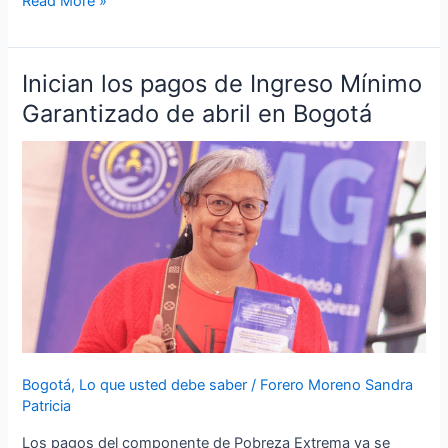
Read More »
Inician los pagos de Ingreso Mínimo
Inician
los
Garantizado de abril en Bogotá
pagos
de
Ingreso
Mínimo
Garantizado
de
abril
en
Bogotá
Bogotá
,
Lo que usted debe saber
/
Forero Moreno Sandra
Patricia
Los pagos del componente de Pobreza Extrema ya se