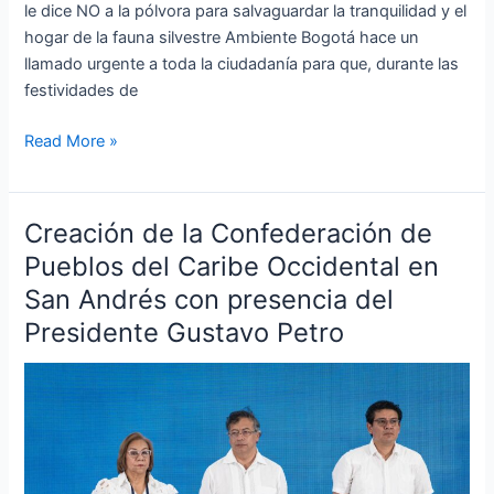
le dice NO a la pólvora para salvaguardar la tranquilidad y el
hogar de la fauna silvestre Ambiente Bogotá hace un
llamado urgente a toda la ciudadanía para que, durante las
festividades de
Read More »
Creación de la Confederación de
Creación
de
Pueblos del Caribe Occidental en
la
San Andrés con presencia del
Confederación
Presidente Gustavo Petro
de
Pueblos
del
Caribe
Occidental
en
San