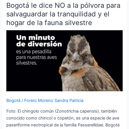
Bogotá le dice NO a la pólvora para
Bogotá
le
salvaguardar la tranquilidad y el
dice
hogar de la fauna silvestre
NO
a
la
pólvora
para
salvaguardar
la
tranquilidad
y
el
hogar
Bogotá
/
Forero Moreno Sandra Patricia
de
la
Foto: El chingolo común (Zonotrichia capensis), también
fauna
conocido como chincol o copetón, es una especie de ave
silvestre
paseriforme neotropical de la familia Passerellidae. Bogotá