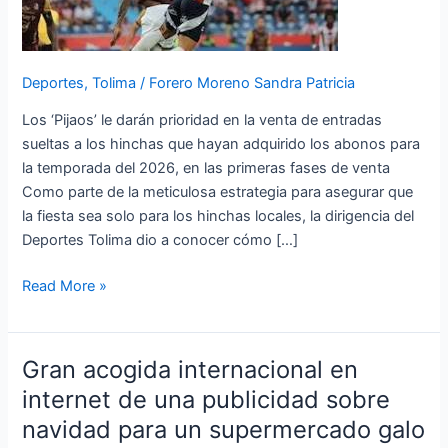
final
de
la
Deportes
,
Tolima
/
Forero Moreno Sandra Patricia
Liga
BetPlay
Los ‘Pijaos’ le darán prioridad en la venta de entradas
2
sueltas a los hinchas que hayan adquirido los abonos para
2025,
la temporada del 2026, en las primeras fases de venta
en
Como parte de la meticulosa estrategia para asegurar que
el
la fiesta sea solo para los hinchas locales, la dirigencia del
Murillo
Deportes Tolima dio a conocer cómo […]
Toro
Read More »
Gran acogida internacional en
Gran
acogida
internet de una publicidad sobre
internacional
navidad para un supermercado galo
en