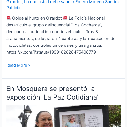
Girardot
,
Lo que usted debe saber
/
Forero Moreno Sandra
Patricia
Golpe al hurto en Girardot
La Policía Nacional
desarticuló el grupo delincuencial “Los Cocheros”,
dedicado al hurto al interior de vehículos. Tras 3
allanamientos, se lograron 4 capturas y la incautación de
motocicletas, controles universales y una ganzúa.
https://x.com/i/status/1999182828475408779
Read More »
En Mosquera se presentó la
En
Mosquera
exposición ‘La Paz Cotidiana’
se
presentó
la
exposición