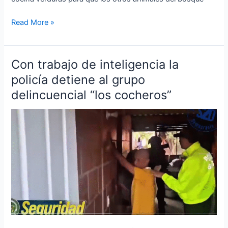
Read More »
Con trabajo de inteligencia la
Con
trabajo
policía detiene al grupo
de
delincuencial “los cocheros”
inteligencia
la
policía
detiene
al
grupo
delincuencial
“los
cocheros”