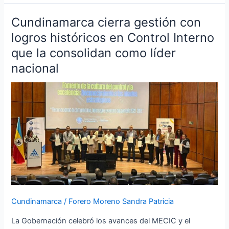
Cundinamarca cierra gestión con
Cundinamarca
cierra
logros históricos en Control Interno
gestión
que la consolidan como líder
con
nacional
logros
históricos
en
Control
Interno
que
la
consolidan
como
líder
nacional
Cundinamarca
/
Forero Moreno Sandra Patricia
La Gobernación celebró los avances del MECIC y el