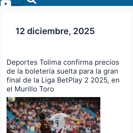
Menu
12 diciembre, 2025
Deportes Tolima confirma precios
Deportes
Tolima
de la boletería suelta para la gran
confirma
final de la Liga BetPlay 2 2025, en
precios
el Murillo Toro
de
la
boletería
suelta
para
la
gran