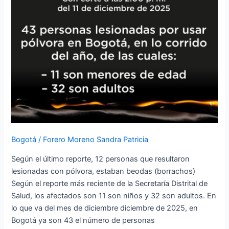
en
Bogotá,
en
lo
que
va
de
diciembre
de
2025
Bogotá
/
Forero Moreno Sandra Patricia
Según el último reporte, 12 personas que resultaron
lesionadas con pólvora, estaban beodas (borrachos)
Según el reporte más reciente de la Secretaría Distrital de
Salud, los afectados son 11 son niños y 32 son adultos. En
lo que va del mes de diciembre diciembre de 2025, en
Bogotá ya son 43 el número de personas