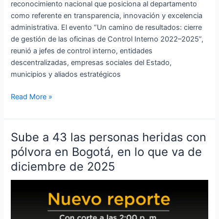
reconocimiento nacional que posiciona al departamento
como referente en transparencia, innovación y excelencia
administrativa. El evento “Un camino de resultados: cierre
de gestión de las oficinas de Control Interno 2022–2025”,
reunió a jefes de control interno, entidades
descentralizadas, empresas sociales del Estado,
municipios y aliados estratégicos
Read More »
Sube a 43 las personas heridas con
Sube
a
pólvora en Bogotá, en lo que va de
43
diciembre de 2025
las
personas
heridas
con
pólvora