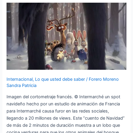
internet
de
una
publicidad
sobre
navidad
para
un
supermercado
galo
Internacional
,
Lo que usted debe saber
/
Forero Moreno
Sandra Patricia
Imagen del cortometraje francés. © Intermarché un spot
navideño hecho por un estudio de animación de Francia
para Intermarché causa furor en las redes sociales,
llegando a 20 millones de views. Este “cuento de Navidad”
de más de 2 minutos de duración muestra a un lobo que
cocina verduras para que los otros animales del bosque