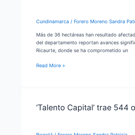
el
control
de
Cundinamarca
/
Forero Moreno Sandra Patr
incendios
forestales
Más de 36 hectáreas han resultado afectada
en
del departamento reportan avances signific
Tocancipá,
Ricaurte, donde se ha comprometido un
Nilo
y
Read More »
Ricaurte
‘Talento Capital’ trae 544
‘Talento
Capital’
trae
544
Bogotá
/
Forero Moreno Sandra Patricia