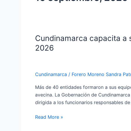
Cundinamarca capacita a s
Cundinamarca
capacita
2026
a
su
sector
Cundinamarca
/
Forero Moreno Sandra Patr
central
en
Más de 40 entidades formaron a sus equipos
SAP
avecina. La Gobernación de Cundinamarca 
para
dirigida a los funcionarios responsables d
enfrentar
la
Read More »
Ley
de