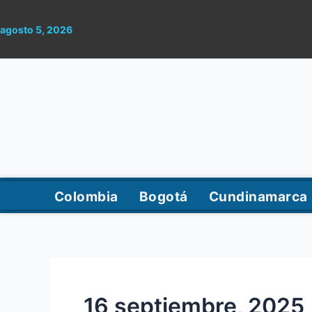
Ir
al
agosto 5, 2026
contenido
Colombia
Bogotá
Cundinamarca
16 septiembre, 2025