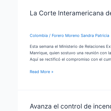
de
septiembre
La Corte Interamericana d
La
Corte
Interamericana
de
Colombia
/
Forero Moreno Sandra Patricia
Derechos
Humanos
Esta semana el Ministerio de Relaciones E
inicia
Manrique, quien sostuvo una reunión con la 
su
Aquí se rectificó el compromiso con el cu
vista
a
Read More »
Colombia
Avanza el control de incen
Avanza