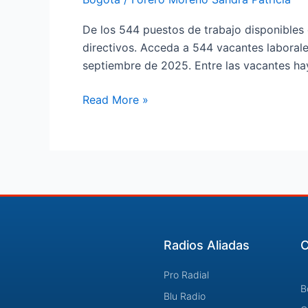
ofertas
de
De los 544 puestos de trabajo disponibles c
empleo
directivos. Acceda a 544 vacantes laborales
y
septiembre de 2025. Entre las vacantes ha
puede
postularse
Read More »
de
manera
virtual
Radios Aliadas
C
Pro Radial
B
Blu Radio