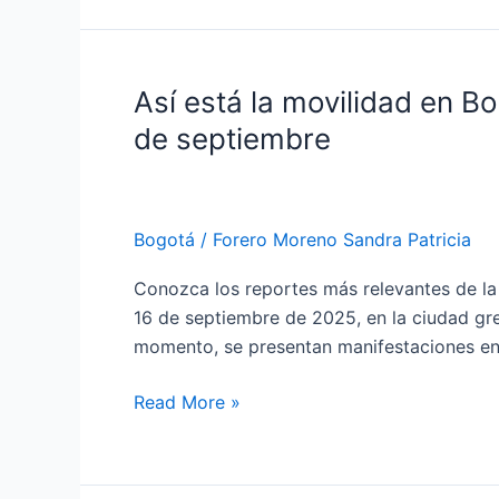
Garantías
2026
Así está la movilidad en B
Así
está
de septiembre
la
movilidad
en
Bogotá
/
Forero Moreno Sandra Patricia
Bogotá
y
Conozca los reportes más relevantes de la
operación
16 de septiembre de 2025, en la ciudad gre
en
momento, se presentan manifestaciones en 
Transmilenio
por
Read More »
manifestaciones
este
16