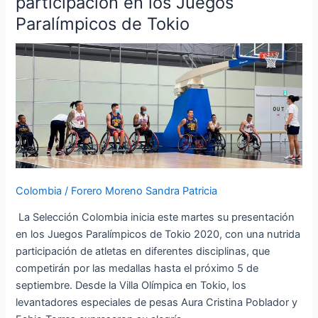
participación en los Juegos
inician
Paralímpicos de Tokio
su
participación
en
los
Juegos
Paralímpicos
de
Tokio
Colombia
/
Forero Moreno Sandra Patricia
La Selección Colombia inicia este martes su presentación
en los Juegos Paralímpicos de Tokio 2020, con una nutrida
participación de atletas en diferentes disciplinas, que
competirán por las medallas hasta el próximo 5 de
septiembre. Desde la Villa Olímpica en Tokio, los
levantadores especiales de pesas Aura Cristina Poblador y