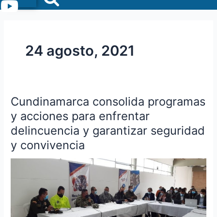
Menu
24 agosto, 2021
Cundinamarca consolida programas
Cundinamarca
consolida
y acciones para enfrentar
programas
delincuencia y garantizar seguridad
y
y convivencia
acciones
para
enfrentar
delincuencia
y
garantizar
seguridad