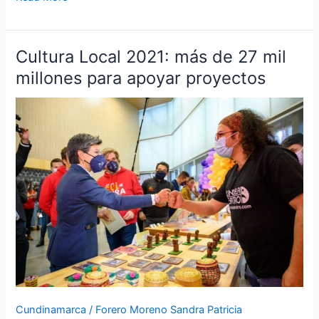
Cultura Local 2021: más de 27 mil
Cultura
Local
millones para apoyar proyectos
2021:
más
de
27
mil
millones
para
apoyar
proyectos
Cundinamarca
/
Forero Moreno Sandra Patricia