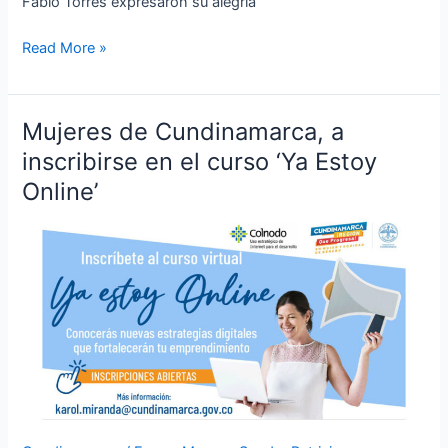
Fabio Torres expresaron su alegría
Read More »
Mujeres de Cundinamarca, a
Mujeres
de
inscribirse en el curso ‘Ya Estoy
Cundinamarca,
Online’
a
inscribirse
en
el
curso
‘Ya
Estoy
Online’