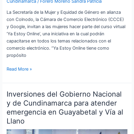
Cundinamarca
/
Forero Moreno Sandra Patricia
La Secretaría de la Mujer y Equidad de Género en alianza
con Colnodo, la Cámara de Comercio Electrónico (CCCE)
y Google, invitan a las mujeres hacer parte del curso virtual
‘Ya Estoy Online’, una iniciativa en la cual podrán
capacitarse en todos los temas relacionados con el
comercio electrónico. “Ya Estoy Online tiene como
propósito
Read More »
Inversiones del Gobierno Nacional
Inversiones
del
y de Cundinamarca para atender
Gobierno
emergencia en Guayabetal y Vía al
Nacional
Llano
y
de