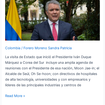
se
reúne
con
Mandatario
coreano,
Alcalde
de
Seúl
Colombia
/
Forero Moreno Sandra Patricia
y
líderes
La visita de Estado que inició el Presidente Iván Duque
de
Márquez a Corea del Sur incluye una amplia agenda de
principales
reuniones con el Presidente de esa nación, Moon Jae-in; el
grupos
Alcalde de Seúl, Oh Se-hoon; con directivos de hospitales
económicos
de alta tecnología, universidades y con empresarios y
del
líderes de las principales industrias y centros de
gigante
asiático
Read More »