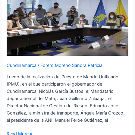
Cundinamarca
para
atender
emergencia
en
Guayabetal
y
Vía
al
Cundinamarca
/
Forero Moreno Sandra Patricia
Llano
Luego de la realización del Puesto de Mando Unificado
(PMU), en el que participaron el gobernador de
Cundinamarca, Nicolás García Bustos, el Mandatario
departamental del Meta, Juan Guillermo Zuluaga, el
Director Nacional de Gestión del Riesgo, Eduardo José
González, la ministra de transporte, Ángela María Orozco,
el presidente de la ANI, Manuel Felioe Gutiérrez, el
Read More »