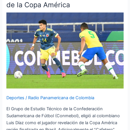
Luis
de la Copa América
Díaz,
la
revelación
de
la
Copa
América
Deportes
/
Radio Panamericana de Colombia
El Grupo de Estudio Técnico de la Confederación
Sudamericana de Fútbol (Conmebol), eligió al colombiano
Luis Díaz como el jugador revelación de la Copa América
recién finalizada en Brasil. Adicionalmente el “Cafetero”,