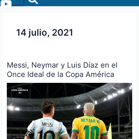
Menu
14 julio, 2021
Messi, Neymar y Luis Díaz en el
Messi,
Neymar
Once Ideal de la Copa América
y
Luis
Díaz
en
el
Once
Ideal
de
la