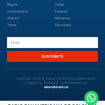
Bogota
Cuñas
Cundinamarca
Espacios
Girardot
Menciones
Tolima
Patrocinios
Email
SUSCRÍBETE
Copyright 2025 © Todos Los Derechos Reservados.
Creado Por: ProRadial - Administrado por:
alexrahirant.co