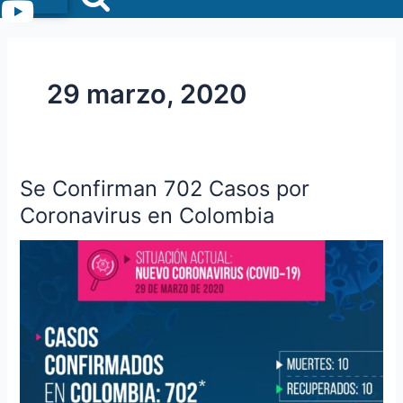
Menu
29 marzo, 2020
Se Confirman 702 Casos por
Se
Confirman
Coronavirus en Colombia
702
Casos
por
Coronavirus
en
Colombia