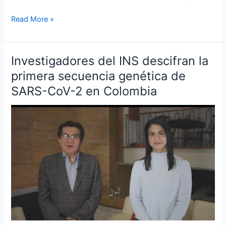
Read More »
Investigadores del INS descifran la
Investigadores
del
primera secuencia genética de
INS
SARS-CoV-2 en Colombia
descifran
la
primera
secuencia
genética
de
SARS-
CoV-
2
en
Colombia