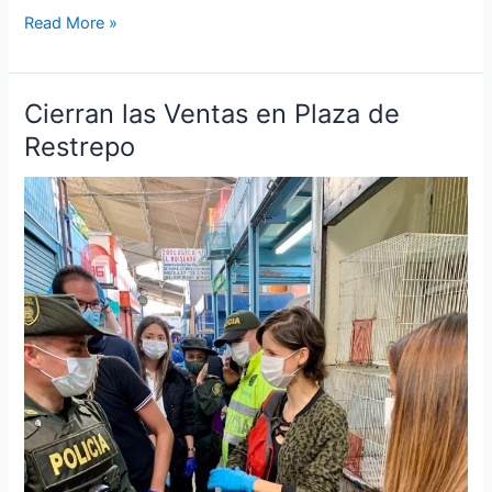
Read More »
Cierran las Ventas en Plaza de
Cierran
las
Restrepo
Ventas
en
Plaza
de
Restrepo