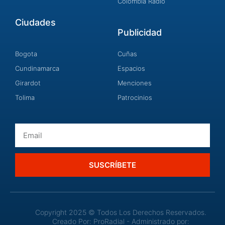
Colombia Radio
Ciudades
Publicidad
Bogota
Cuñas
Cundinamarca
Espacios
Girardot
Menciones
Tolima
Patrocinios
Email
SUSCRÍBETE
Copyright 2025 © Todos Los Derechos Reservados.
Creado Por: ProRadial - Administrado por: