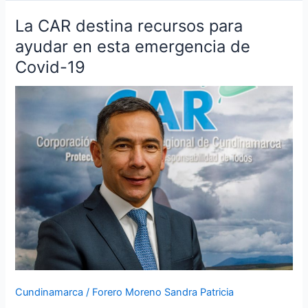
La CAR destina recursos para
La
CAR
ayudar en esta emergencia de
destina
Covid-19
recursos
para
ayudar
en
esta
emergencia
de
Covid-
19
Cundinamarca
/
Forero Moreno Sandra Patricia