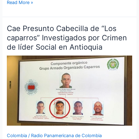
Read More »
Cae Presunto Cabecilla de “Los
Cae
Presunto
caparros” Investigados por Crimen
Cabecilla
de líder Social en Antioquia
de
“Los
caparros”
Investigados
por
Crimen
de
líder
Social
en
Antioquia
Colombia
/
Radio Panamericana de Colombia