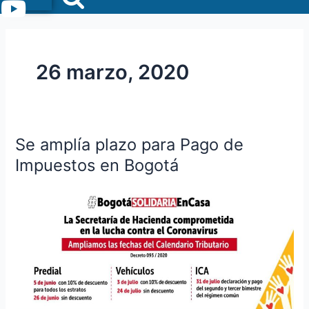
Menu
26 marzo, 2020
Se amplía plazo para Pago de
Se
amplía
Impuestos en Bogotá
plazo
para
Pago
de
Impuestos
en
Bogotá